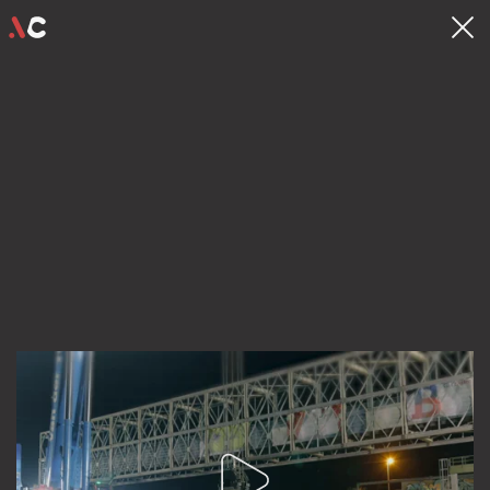
contact
hello@videocrew.be
Familiestraat 37 .
2060 Antwerpen
03 225 55 26