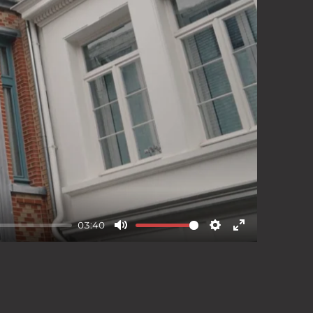
eid
Cookiebeleid
03:40
Mute
Settings
Enter
fullscreen