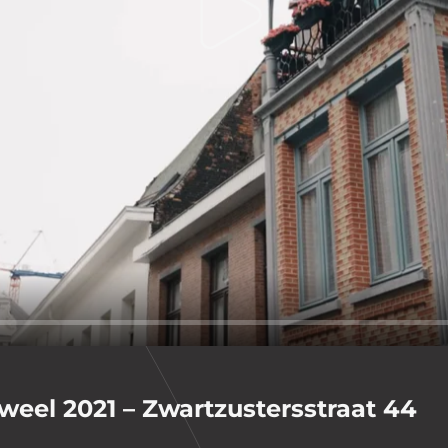
Play
w BV
BTW BE 0832.568.222
Algemene Voorwaarden
Privacybel
eel 2021 – Zwartzustersstraat 44