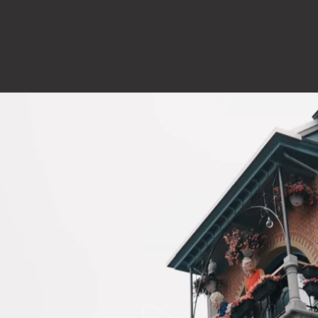
portfolio
onze reviews
blog
contact
ocrew.be
Familiestraat 37 . 2060 Antwerpen