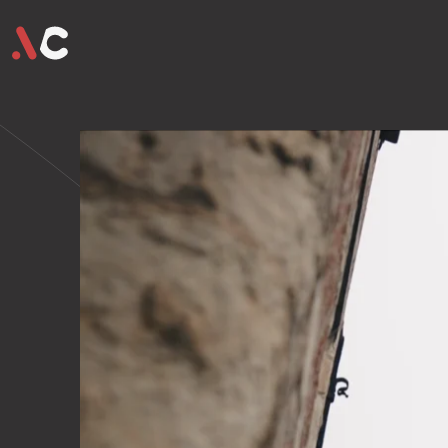
ons team
ons aanbod
ons 
hello@vide