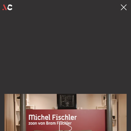
contact
hello@videocrew.be
Familiestraat 37 .
2060 Antwerpen
03 225 55 26