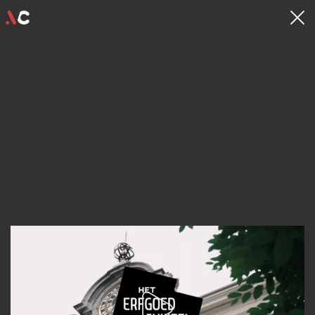
contact
hello@videocrew.be
Familiestraat 37 .
2060 Antwerpen
03 225 55 26