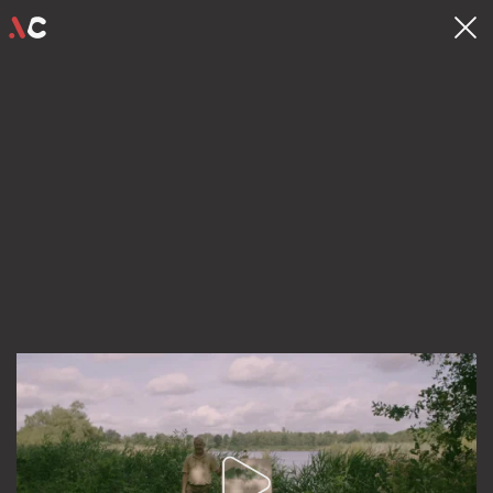
contact
hello@videocrew.be
Familiestraat 37 .
2060 Antwerpen
03 225 55 26