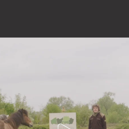
portfolio
onze reviews
blog
contact
ocrew.be
Familiestraat 37 . 2060 Antwerpen