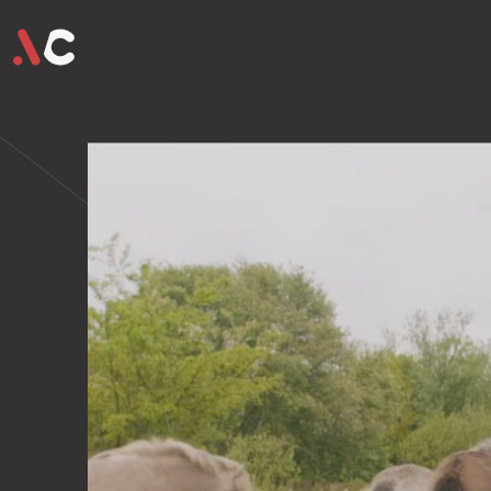
ons team
ons aanbod
ons 
hello@vide