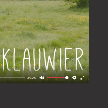
eid
Cookiebeleid
04:25
Mute
Settings
Enter
fullscreen