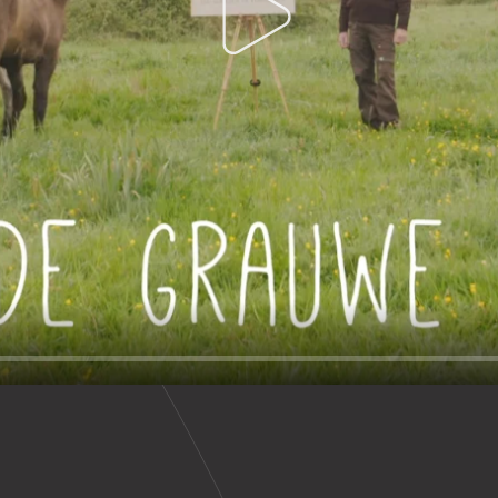
Play
w BV
BTW BE 0832.568.222
Algemene Voorwaarden
Privacybel