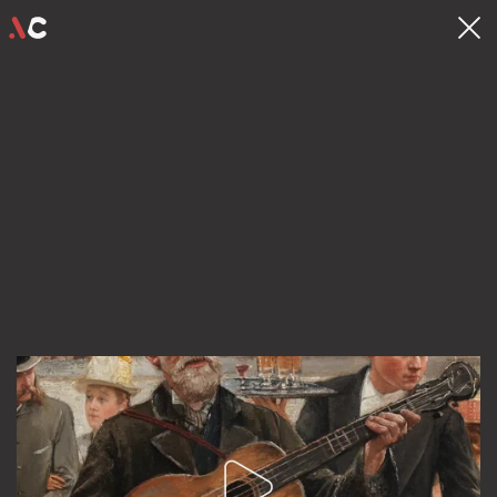
contact
hello@videocrew.be
Familiestraat 37 .
2060 Antwerpen
03 225 55 26