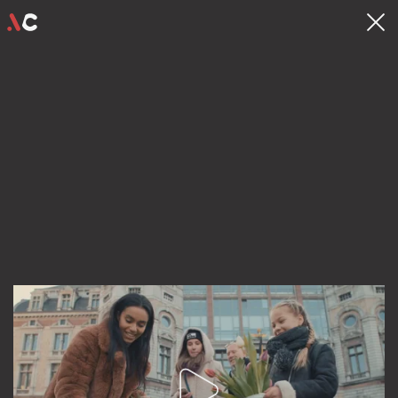
contact
hello@videocrew.be
Familiestraat 37 .
2060 Antwerpen
03 225 55 26