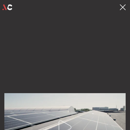
contact
hello@videocrew.be
Familiestraat 37 .
2060 Antwerpen
03 225 55 26