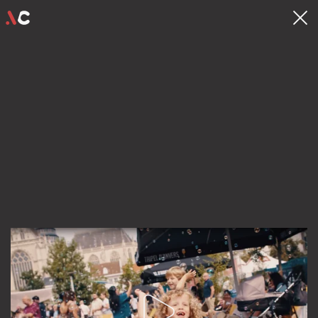
contact
hello@videocrew.be
Familiestraat 37 .
2060 Antwerpen
03 225 55 26