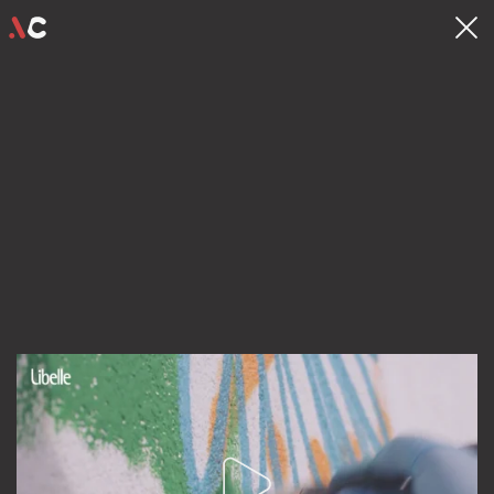
contact
hello@videocrew.be
Familiestraat 37 .
2060 Antwerpen
03 225 55 26