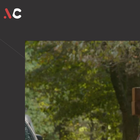
ons team
ons aanbod
ons 
hello@vide