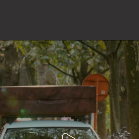
portfolio
onze reviews
blog
contact
ocrew.be
Familiestraat 37 . 2060 Antwerpen