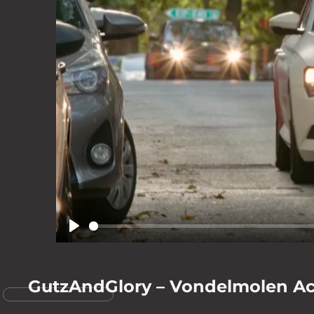
© 2025 VideoCre
Play
GutzAndGlory – Vondelmolen Act