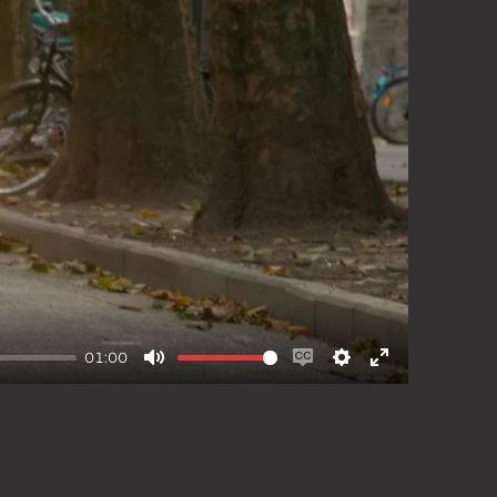
eid
Cookiebeleid
01:00
Mute
Enable
Settings
Enter
captions
fullscreen