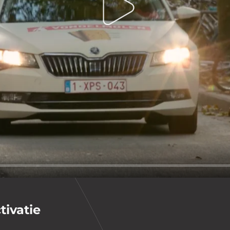
Play
w BV
BTW BE 0832.568.222
Algemene Voorwaarden
Privacybel
ivatie