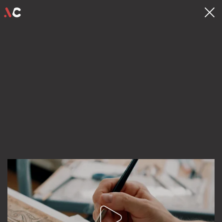
contact
hello@videocrew.be
Familiestraat 37 .
2060 Antwerpen
03 225 55 26