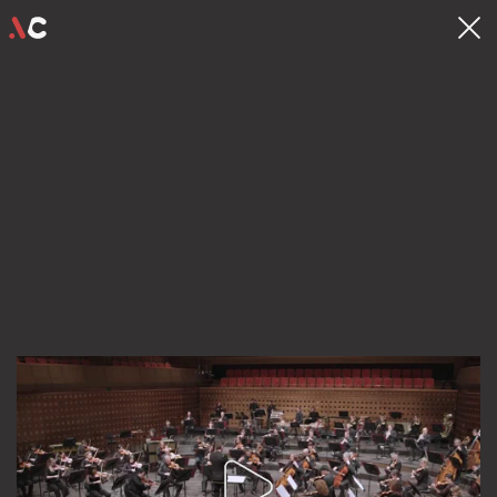
contact
hello@videocrew.be
Familiestraat 37 .
2060 Antwerpen
03 225 55 26