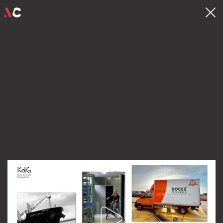
contact
hello@videocrew.be
Familiestraat 37 .
2060 Antwerpen
03 225 55 26